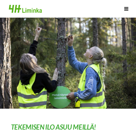
Siirry
Limingan 4H-yhdistys
Haku
sivun
sisältöön
TEKEMISEN ILO ASUU MEILLÄ!