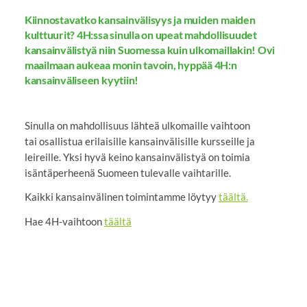
Kiinnostavatko kansainvälisyys ja muiden maiden
kulttuurit? 4H:ssa sinulla on upeat mahdollisuudet
kansainvälistyä niin Suomessa kuin ulkomaillakin! Ovi
maailmaan aukeaa monin tavoin, hyppää 4H:n
kansainväliseen kyytiin!
Sinulla on mahdollisuus lähteä ulkomaille vaihtoon
tai osallistua erilaisille kansainvälisille kursseille ja
leireille. Yksi hyvä keino kansainvälistyä on toimia
isäntäperheenä Suomeen tulevalle vaihtarille.
Kaikki kansainvälinen toimintamme löytyy
täältä.
Hae 4H-vaihtoon
täältä