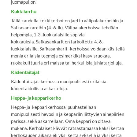
juomapullon.
Kokkikerho
Tällä kaudella kokkikerhot on jaettu välipalakerhoihin ja
Safkasankareihin (4.-6. lk). Välipalakerhoissa tehdään
helpompia, 1-3.-luokkalaisille sopivia
kokkauksia. Safkasankarit on tarkoitettu 4.-6.-
luokkalaisille. Safkasankarit -kerhoissa voidaan käsitellä
monia erilaisia teemoja esimerkiksi kasvisruokaa,
ruokakulttuuria eri maissa tai herkullisia juhlatarjoiluja.
Kädentaitajat
Kädentaitajat-kerhossa monipuolisesti erilaisia
kädentaidollisia askarteluja.
Heppa- ja kepparikerho
Heppa- ja kepparikerhossa puuhastellaan
monipuolisesti hevosiin ja keppariin liittyvien aihepiirien
parissa, sekä askarrellaan. Oma keppari on oltava
mukana. Kerholaiset käyvät ratsastamassa kaksi kertaa
kerhokauden aikana eli yksi kerta syksyllä ja yksi kerta