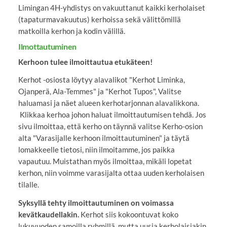
Limingan 4H-yhdistys on vakuuttanut kaikki kerholaiset
(tapaturmavakuutus) kerhoissa sekä välittömillä
matkoilla kerhon ja kodin välillä.
Ilmottautuminen
Kerhoon tulee ilmoittautua etukäteen!
Kerhot -osiosta löytyy alavalikot "Kerhot Liminka,
Ojanperä, Ala-Temmes" ja "Kerhot Tupos", Valitse
haluamasi ja näet alueen kerhotarjonnan alavalikkona.
Klikkaa kerhoa johon haluat ilmoittautumisen tehdä. Jos
sivu ilmoittaa, että kerho on täynnä valitse Kerho-osion
alta "Varasijalle kerhoon ilmoittautuminen" ja täytä
lomakkeelle tietosi, niin ilmoitamme, jos paikka
vapautuu. Muistathan myös ilmoittaa, mikäli lopetat
kerhon, niin voimme varasijalta ottaa uuden kerholaisen
tilalle.
Syksyllä tehty ilmoittautuminen on voimassa
kevätkaudellakin.
Kerhot siis kokoontuvat koko
lukuvuoden samoilla ryhmillä, mutta uusia kerholaisiakin