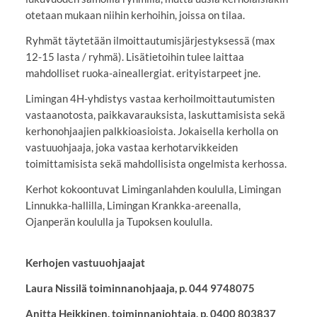
otetaan mukaan niihin kerhoihin, joissa on tilaa.
Ryhmät täytetään ilmoittautumisjärjestyksessä (max
12-15 lasta / ryhmä). Lisätietoihin tulee laittaa
mahdolliset ruoka-aineallergiat. erityistarpeet jne.
Limingan 4H-yhdistys vastaa kerhoilmoittautumisten
vastaanotosta, paikkavarauksista, laskuttamisista sekä
kerhonohjaajien palkkioasioista. Jokaisella kerholla on
vastuuohjaaja, joka vastaa kerhotarvikkeiden
toimittamisista sekä mahdollisista ongelmista kerhossa.
Kerhot kokoontuvat Liminganlahden koululla, Limingan
Linnukka-hallilla, Limingan Krankka-areenalla,
Ojanperän koululla ja Tupoksen koululla.
Kerhojen vastuuohjaajat
Laura Nissilä toiminnanohjaaja, p. 044 9748075
Anitta Heikkinen, toiminnanjohtaja, p. 0400 803837