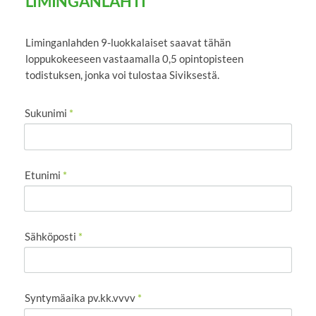
LIMINGANLAHTI
Liminganlahden 9-luokkalaiset saavat tähän
loppukokeeseen vastaamalla 0,5 opintopisteen
todistuksen, jonka voi tulostaa Siviksestä.
Sukunimi
*
Etunimi
*
Sähköposti
*
Syntymäaika pv.kk.vvvv
*