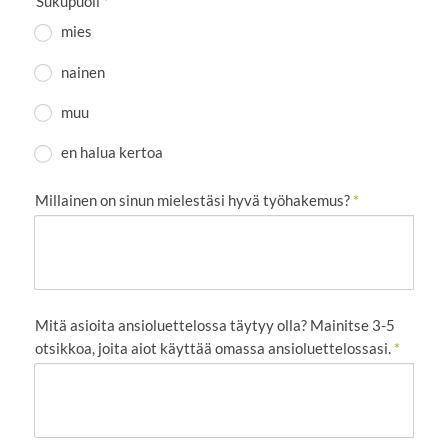
Sukupuoli
*
mies
nainen
muu
en halua kertoa
Millainen on sinun mielestäsi hyvä työhakemus?
*
Mitä asioita ansioluettelossa täytyy olla? Mainitse 3-5
otsikkoa, joita aiot käyttää omassa ansioluettelossasi.
*