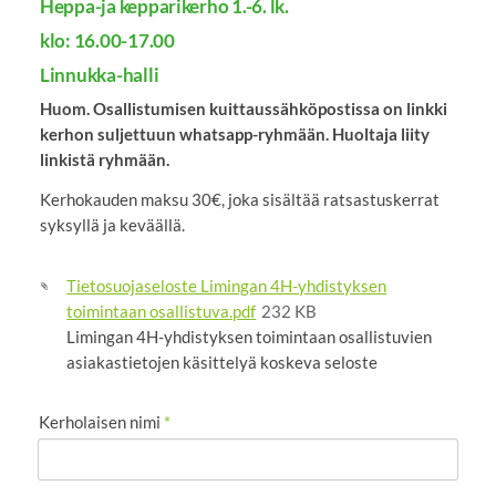
Heppa-ja kepparikerho 1.-6. lk.
klo: 16.00-17.00
Linnukka-halli
Huom. Osallistumisen kuittaussähköpostissa on linkki
kerhon suljettuun whatsapp-ryhmään. Huoltaja liity
linkistä ryhmään.
Kerhokauden maksu 30€, joka sisältää ratsastuskerrat
syksyllä ja keväällä.
Tietosuojaseloste Limingan 4H-yhdistyksen
toimintaan osallistuva.pdf
232 KB
Limingan 4H-yhdistyksen toimintaan osallistuvien
asiakastietojen käsittelyä koskeva seloste
Kerholaisen nimi
*