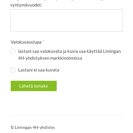
syntymävuodet:
Valokuvauslupa
*
lastani saa valokuvata ja kuvia saa käyttää Limingan
4H-yhdistyksen markkinoinnissa
Lastani ei saa kuvata
Lähetä lomake
©
Limingan 4H-yhdistys