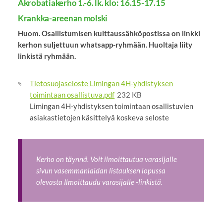
Akrobatiakerho 1.-6. lk. klo: 16.15-17.15
Krankka-areenan molski
Huom. Osallistumisen kuittaussähköpostissa on linkki
kerhon suljettuun whatsapp-ryhmään. Huoltaja liity
linkistä ryhmään.
Tietosuojaseloste Limingan 4H-yhdistyksen
toimintaan osallistuva.pdf
232 KB
Limingan 4H-yhdistyksen toimintaan osallistuvien
asiakastietojen käsittelyä koskeva seloste
Kerho on täynnä. Voit ilmoittautua varasijalle
sivun vasemmanlaidan listauksen lopussa
olevasta Ilmoittaudu varasijalle -linkistä.