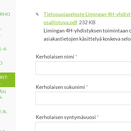
Tietosuojaseloste Limingan 4H-yhdis
ERHO
osallistuva.pdf
232 KB
A-
Limingan 4H-yhdistyksen toimintaan o
.
asiakastietojen käsittelyä koskeva sel
-6.
Kerholaisen nimi
*
O
RIT-
.
Kerholaisen sukunimi
*
RÄN
k.
 lk.
Kerholaisen syntymävuosi
*