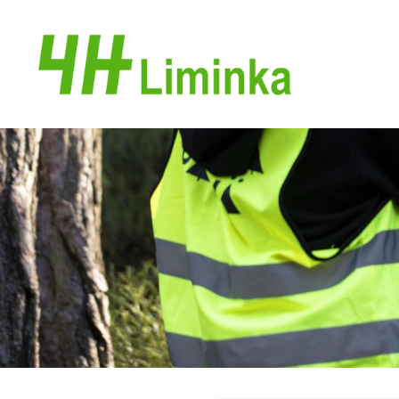
Siirry
sivun
Limingan 4H-yhdistys
sisältöön