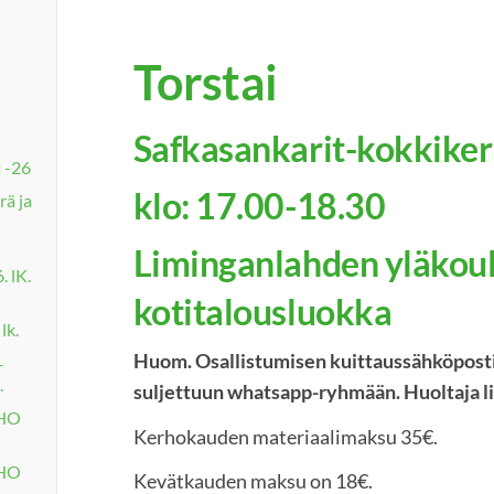
Torstai
Safkasankarit-kokkikerh
 -26
klo: 17.00-18.30
rä ja
Liminganlahden yläkou
 lK.
kotitalousluokka
lk.
Huom. Osallistumisen kuittaussähköposti
-
.
suljettuun whatsapp-ryhmään. Huoltaja li
RHO
Kerhokauden materiaalimaksu 35€.
RHO
Kevätkauden maksu on 18€.