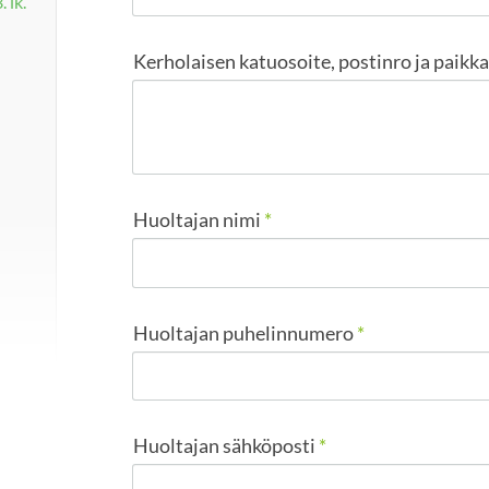
 lk.
Kerholaisen katuosoite, postinro ja paikk
Huoltajan nimi
*
Huoltajan puhelinnumero
*
Huoltajan sähköposti
*