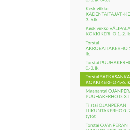
Keskiviikko
KÄDENTAITAJAT -K
3.-6.lk.
Keskiviikko VÄLIPAL
KOKKIKERHO 1.-2. lk
Torstai
AKROBATIAKERHO 1.
lk.
Torstai PUUHAKERH
0.-3. lk.
Torstai SAFKASANKA
KOKKIKERHO 4.-6. lk
Maanantai OJANPE
PUUHAKERHO 0.-3. l
Tiistai OJANPERÄN
LIIKUNTAKERHO 0.-2.
tytöt
Torstai OJANPERÄN