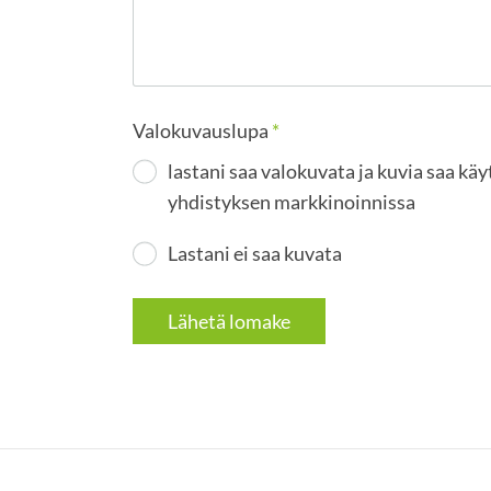
Valokuvauslupa
*
lastani saa valokuvata ja kuvia saa kä
yhdistyksen markkinoinnissa
Lastani ei saa kuvata
Lähetä lomake