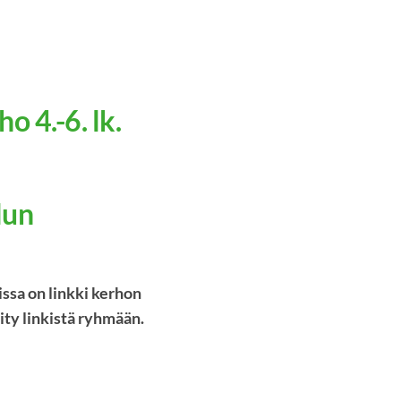
o 4.-6. lk.
lun
ssa on linkki kerhon
ity linkistä ryhmään.