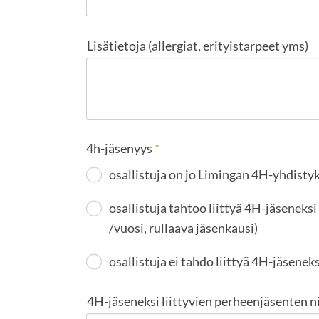
Lisätietoja (allergiat, erityistarpeet yms)
4h-jäsenyys
*
osallistuja on jo Limingan 4H-yhdisty
osallistuja tahtoo liittyä 4H-jäseneks
/vuosi, rullaava jäsenkausi)
osallistuja ei tahdo liittyä 4H-jäseneks
4H-jäseneksi liittyvien perheenjäsenten 