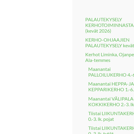
PALAUTEKYSELY
KERHOTOIMINNASTA
(kevät 2026)
KERHO-OHJAAJIEN
PALAUTEKYSELY kevät
Kerhot Liminka, Ojanpe
Ala-temmes
Maanantai
PALLOILUKERHO 4.-6.
Maanantai HEPPA-JA
KEPPARIKERHO 1.-6. 
Maanantai VÄLIPALA
KOKKIKERHO 2.-3. lk
Tiistai LIIKUNTAKE
0.-3. lk. pojat
Tiistai LIIKUNTAKE
0.-3. lk. tytöt