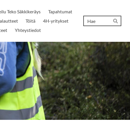
ilu Teko Säkkikeräys
Tapahtumat
Hak
palautteet
Töitä
4H-yritykset
Hae
teet
Yhteystiedot