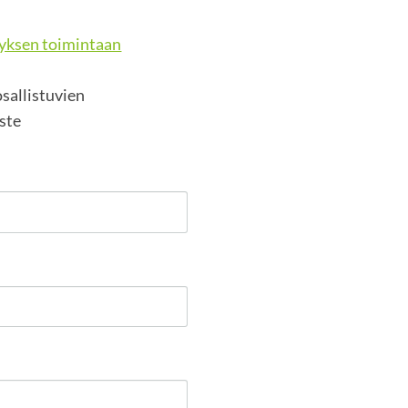
tyksen toimintaan
sallistuvien
oste