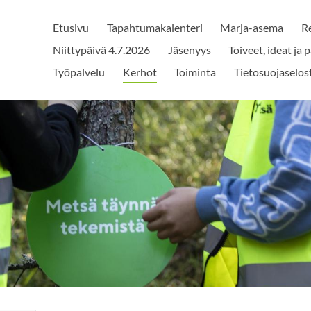
Etusivu
Tapahtumakalenteri
Marja-asema
Re
Niittypäivä 4.7.2026
Jäsenyys
Toiveet, ideat ja 
Työpalvelu
Kerhot
Toiminta
Tietosuojaselos