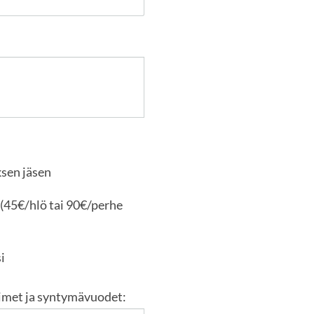
ksen jäsen
i (45€/hlö tai 90€/perhe
i
nimet ja syntymävuodet: